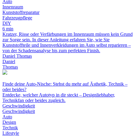
Auto
Innenraum
Kunststoffreparatur
Fahrzeugpflege
DIY
6 min
Kratzer, Risse oder Verfärbungen im Innenraum müssen kein Grund
zur Sorge sein. In dieser Anleitung erfahren Sie, wie Sie
Kunststoffteile und Innenverkleidungen im Auto selbst reparieren –
von der Schadensanalyse bis zum perfekten Finish.
Daniel Thomas
Daniel
Thomas
Finde deine Auto-Nische: Stehst du mehr auf Ästhetik, Technik –
oder beides?
Entdecke, welcher Autotyp in dir steckt – Designliebhaber,
Technikfan oder beides zugleich.
Geschwindigkeit
Geschwindigkeit
Auto
Design
Technik
Lifestyle