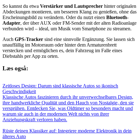
So kannst du etwa
Verstärker und Lautsprecher
hinter originalen
Abdeckungen montieren, um besseren Klang zu genießen, ohne das
Erscheinungsbild zu verändern. Oder du nutzt einen
Bluetooth-
Adapter
, der über AUX oder FM-Sender mit der alten Radioanlage
verbunden wird – ideal, um Musik vom Smartphone zu streamen.
Auch
GPS-Tracker
sind eine sinnvolle Ergänzung. Sie lassen sich
unauffällig im Motorraum oder hinter dem Armaturenbrett
verstecken und ermöglichen es, dein Fahrzeug im Falle eines
Diebstahls per App zu orten.
Læs også:
Zeitloses Design: Darum sind klassische Autos so ikonisch
Geschwindigkeit
Klassische Autos faszinieren durch ihr unverwechselbares Design,
ihre handwerkliche Qualität und den Hauch von Nostalgie, den sie
versprühen. Entdecken Sie, was Oldtimer so besonders macht und
warum sie auch in der modernen Welt nichts von ihrer
Anziehungskraft verloren haben.
Rüste deinen Klassiker auf: Integriere moderne Elektronik in dein
älteres Auto