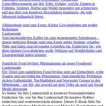
Umweltbewusstsein auf den Teller. Erfahre, welche Zutaten in
Frühling, Sommer, Herbst und Winter besonders gut schmecken,
und lass dich von kreativen Rezeptideen inspirieren, die jede
Jahreszeit kulinarisch feiern.
Alltagsrituale rund ums Essen: Kleine Gewohnheiten mit großer
Bedeutung
Gastronomie
Vom morgendlichen Kaffee bis zum gemeinsamen Abendessen –
unsere täglichen Rituale rund ums Essen geben Struktur, schaffen
Nähe und laden zum bewussten Genießen ein. Entdecken Sie, wie
diese kleinen Gewohnheiten große Wirkung auf Wohlbefinden und
Zusammenhalt haben können.
Natürliche Food-Styling: Minimalismus als neuer Foodtrend
Gastronomie
Der Trend zum natürlichen Food-Styling setzt auf Einfachheit, echte
Zutaten und unverfälschte Präsentation. Statt künstlicher Perfektion
rücken Authentizität, Nachhaltigkeit und bewusster Genuss in den
Mittelpunkt – ein Stil, der sowohl auf dem Teller als auch auf Social
Media überzeugt.
So finden Sie Ihre Leidenschaft in kreativen Freizeitaktivitäten
Entdecken Sie, wie Sie Ihre Leidenschaft für kreative Hobbys
entdecken und weiterentwickeln können. Dieses E-Book führt Sie
durch verschiedene Möglichkeiten von Malen bis Handarbeiten und