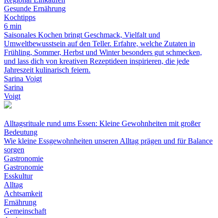
Gesunde Ernährung
Kochtipps
6 min
Saisonales Kochen bringt Geschmack, Vielfalt und
Umweltbewusstsein auf den Teller. Erfahre, welche Zutaten in
Frühling, Sommer, Herbst und Winter besonders gut schmecken,
und lass dich von kreativen Rezeptideen inspirieren, die jede
Jahreszeit kulinarisch feiern.
Sarina Voigt
Sarina
Voigt
Alltagsrituale rund ums Essen: Kleine Gewohnheiten mit großer
Bedeutung
Wie kleine Essgewohnheiten unseren Alltag prägen und für Balance
sorgen
Gastronomie
Gastronomie
Esskultur
Alltag
Achtsamkeit
Ernährung
Gemeinschaft