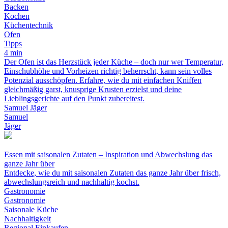
Backen
Kochen
Küchentechnik
Ofen
Tipps
4 min
Der Ofen ist das Herzstück jeder Küche – doch nur wer Temperatur,
Einschubhöhe und Vorheizen richtig beherrscht, kann sein volles
Potenzial ausschöpfen. Erfahre, wie du mit einfachen Kniffen
gleichmäßig garst, knusprige Krusten erzielst und deine
Lieblingsgerichte auf den Punkt zubereitest.
Samuel Jäger
Samuel
Jäger
Essen mit saisonalen Zutaten – Inspiration und Abwechslung das
ganze Jahr über
Entdecke, wie du mit saisonalen Zutaten das ganze Jahr über frisch,
abwechslungsreich und nachhaltig kochst.
Gastronomie
Gastronomie
Saisonale Küche
Nachhaltigkeit
Regional Einkaufen