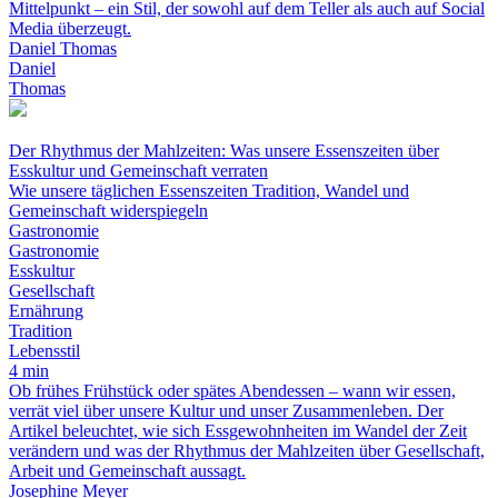
Mittelpunkt – ein Stil, der sowohl auf dem Teller als auch auf Social
Media überzeugt.
Daniel Thomas
Daniel
Thomas
Der Rhythmus der Mahlzeiten: Was unsere Essenszeiten über
Esskultur und Gemeinschaft verraten
Wie unsere täglichen Essenszeiten Tradition, Wandel und
Gemeinschaft widerspiegeln
Gastronomie
Gastronomie
Esskultur
Gesellschaft
Ernährung
Tradition
Lebensstil
4 min
Ob frühes Frühstück oder spätes Abendessen – wann wir essen,
verrät viel über unsere Kultur und unser Zusammenleben. Der
Artikel beleuchtet, wie sich Essgewohnheiten im Wandel der Zeit
verändern und was der Rhythmus der Mahlzeiten über Gesellschaft,
Arbeit und Gemeinschaft aussagt.
Josephine Meyer