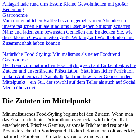
Alltagsrituale rund ums Essen: Kleine Gewohnheiten mit großer
Bedeutung
Gastronomie
Vom morgendlichen Kaffee bis zum gemeinsamen Abendessen –
unsere täglichen Rituale rund ums Essen geben Struktur, schaffen
Nähe und laden zum bewussten Genießen ein. Entdecken Sie, wie
diese kleinen Gewohnheiten große Wirkung auf Wohlbefinden und
Zusammenhalt haben können.
Natürliche Food-Styling: Minimalismus als neuer Foodtrend
Gastronomie
Der Trend zum natürlichen Food-Styling setzt auf Einfachheit, echte
Zutaten und unverfälschte Präsentation. Statt künstlicher Perfektion
rücken Authentizität, Nachhaltigkeit und bewusster Genuss in den
Mittelpunkt – ein Stil, der sowohl auf dem Teller als auch auf Social
Media überzeugt.
Die Zutaten im Mittelpunkt
Minimalistisches Food-Styling beginnt bei den Zutaten. Wenn man
das Essen nicht hinter Dekorationen versteckt, wird die Qualität
entscheidend. Frisches Gemüse, saisonale Früchte und regionale
Produkte stehen im Vordergrund. Dadurch dominieren oft gedeckte,
natürliche Farbtöne – Erdfarben, Grüntöne und warme