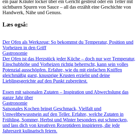
ein paar Kräuter locker über ein Gericht gestreut oder ein Teller mit
sichtbaren Spuren von Sauce – all das erzählt eine Geschichte von
Handwerk, Nähe und Genuss.
Læs også:
Der Ofen als Werkzeug: So bekommst du Temperatur, Position und
Vorheizen in den Griff
Gastronomie
Der Ofen ist das Herzstück jeder Küche – doch nur wer Temperatur,
Einschubhöhe und Vorheizen richtig beherrscht, kann sein volles
Potenzial ausschöpfen. Erfahre, wie du mit einfachen Kniffen
gleichmäßig garst, knusprige Krusten erzielst und deine
Lieblingsgerichte auf den Punkt zubereitest.
Essen mit saisonalen Zutaten – Inspiration und Abwechslung das
ganze Jahr über
Gastronomie
Saisonales Kochen bringt Geschmack, Vielfalt und
Umweltbewusstsein auf den Teller. Erfahre, welche Zutaten in
Frühling, Sommer, Herbst und Winter besonders gut schmecken,
und lass dich von kreativen Rezeptideen inspirieren, die jede
Jahreszeit kulinarisch feiern.