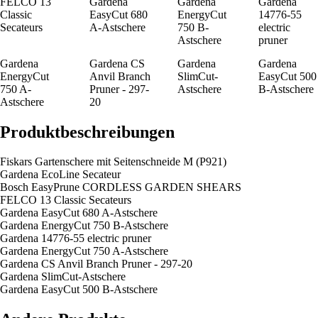
FELCO 13
Gardena
Gardena
Gardena
Classic
EasyCut 680
EnergyCut
14776-55
Secateurs
A-Astschere
750 B-
electric
Astschere
pruner
Gardena
Gardena CS
Gardena
Gardena
EnergyCut
Anvil Branch
SlimCut-
EasyCut 500
750 A-
Pruner - 297-
Astschere
B-Astschere
Astschere
20
Produktbeschreibungen
Fiskars Gartenschere mit Seitenschneide M (P921)
Gardena EcoLine Secateur
Bosch EasyPrune CORDLESS GARDEN SHEARS
FELCO 13 Classic Secateurs
Gardena EasyCut 680 A-Astschere
Gardena EnergyCut 750 B-Astschere
Gardena 14776-55 electric pruner
Gardena EnergyCut 750 A-Astschere
Gardena CS Anvil Branch Pruner - 297-20
Gardena SlimCut-Astschere
Gardena EasyCut 500 B-Astschere